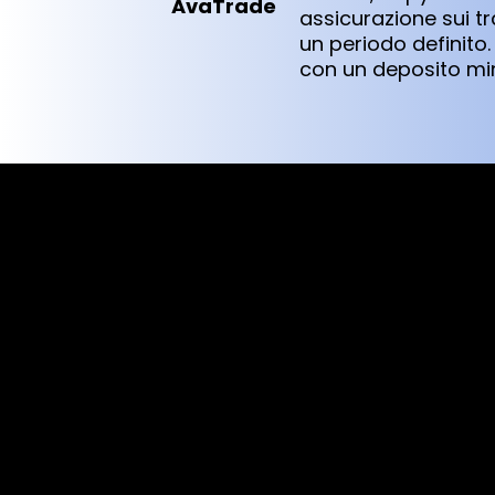
AvaTrade
assicurazione sui tr
un periodo definito. 
con un deposito mini
Cookies & Privacy Policy
Disclaimer:
The information on this website can be acces
intended for recipients based in jurisdiction
or regulation.
Please note that all the material and informa
purposes only. Neither Alexon Capital Ltd no