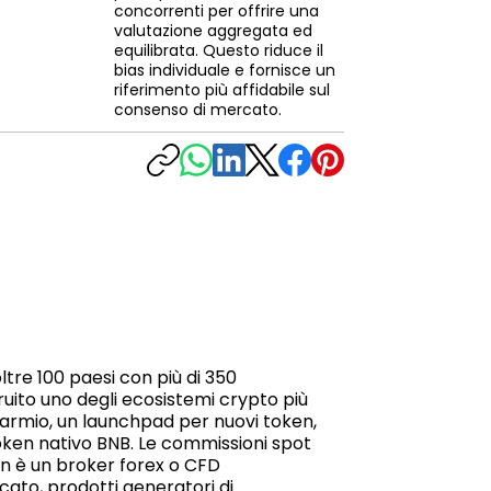
concorrenti per offrire una
valutazione aggregata ed
equilibrata. Questo riduce il
bias individuale e fornisce un
riferimento più affidabile sul
consenso di mercato.
tre 100 paesi con più di 350
truito uno degli ecosistemi crypto più
parmio, un launchpad per nuovi token,
token nativo BNB. Le commissioni spot
on è un broker forex o CFD
ato, prodotti generatori di