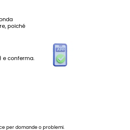
conda
re, poiché
e) e conferma.
ace per domande o problemi.