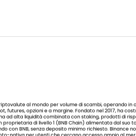
riptovalute al mondo per volume di scambi, operando in ol
pot, futures, opzioni e a margine. Fondato nel 2017, ha cos
 ad alta liquidità combinata con staking, prodotti di ris
roprietaria di livello 1 (BNB Chain) alimentata dal suo 
ando con BNB, senza deposito minimo richiesto. Binance n
pto-nativa per utenti che cercano accesso ampio al merc