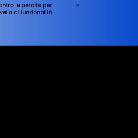
ontro le perdite per
vello di funzionalità
ervices referred to on this website are only
vices does not constitute a breach of any law
 (like asinko.com) is provided for information
g any action based on the material and/or