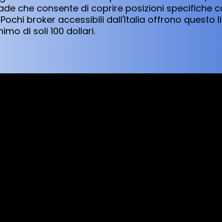
ade che consente di coprire posizioni specifiche c
Pochi broker accessibili dall'Italia offrono questo li
mo di soli 100 dollari.
sed worldwide. However, this information and the products and s
s where the use of or access to the information, products or ser
tion made available by Alexon Capital Ltd or any of its affiliates
r any of its affiliates is making any recommendation or solicitin