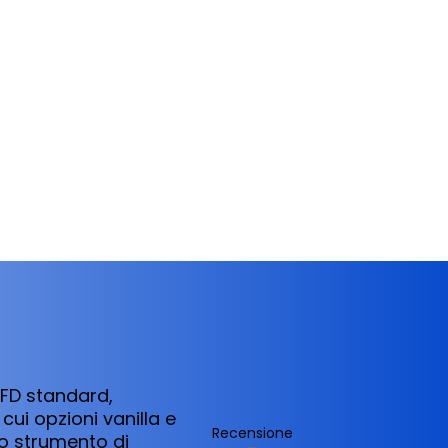
CFD standard,
cui opzioni vanilla e
Recensione
no strumento di