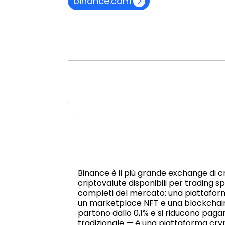
binance.com
Binance è il più grande exchange di c
criptovalute disponibili per trading s
completi del mercato: una piattaforma
un marketplace NFT e una blockchain p
partono dallo 0,1% e si riducono pag
tradizionale — è una piattaforma cry