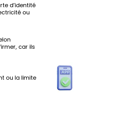
te d’identité
ctricité ou
elon
irmer, car ils
t ou la limite