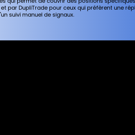
es qui permet de couvrir des positions spécifiques
 et par DupliTrade pour ceux qui préfèrent une ré
'un suivi manuel de signaux.
sed worldwide. However, this information and the products and s
s where the use of or access to the information, products or ser
tion made available by Alexon Capital Ltd or any of its affiliates
r any of its affiliates is making any recommendation or solicitin
fer, solicitation or recommendation to invest in / trade a part