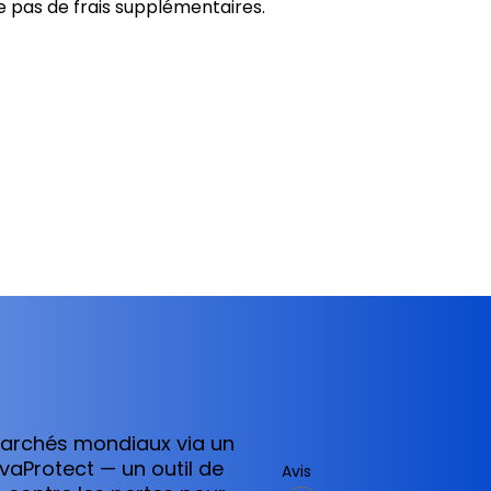
e pas de frais supplémentaires.
marchés mondiaux via un
vaProtect — un outil de
Avis