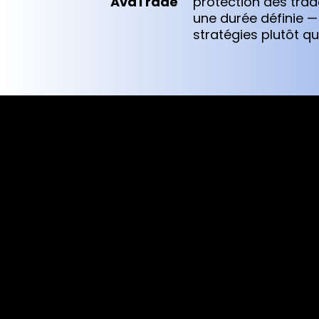
AvaTrade
protection des trad
une durée définie —
stratégies plutôt qu
Cookies & Privacy Policy
Disclaimer:
The information on this website can be acces
intended for recipients based in jurisdiction
or regulation.
Please note that all the material and informa
purposes only. Neither Alexon Capital Ltd no
information provided to you or making any of