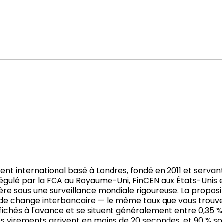
ent international basé à Londres, fondé en 2011 et servant 
 Régulé par la FCA au Royaume-Uni, FinCEN aux États-Unis e
père sous une surveillance mondiale rigoureuse. La proposi
taux de change interbancaire — le même taux que vous tro
fichés à l'avance et se situent généralement entre 0,35 % 
s virements arrivent en moins de 20 secondes, et 90 % so