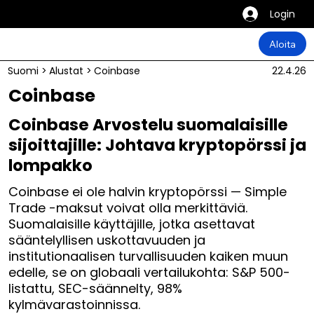
Login
Aloita
Suomi
>
Alustat
>
Coinbase
22.4.26
Coinbase
Coinbase Arvostelu suomalaisille
sijoittajille: Johtava kryptopörssi ja
lompakko
Coinbase ei ole halvin kryptopörssi — Simple
Trade -maksut voivat olla merkittäviä.
Suomalaisille käyttäjille, jotka asettavat
sääntelyllisen uskottavuuden ja
institutionaalisen turvallisuuden kaiken muun
edelle, se on globaali vertailukohta: S&P 500-
listattu, SEC-säännelty, 98%
kylmävarastoinnissa.