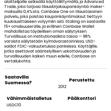
aloittelijoille selkeällä käyttöliittymällä, ja Advanced
Trade, joka tarjoaa tilauskirjakaupankäyntiä maker-
maksuilla 0,4%:sta. Coinbase One on tilaustasoinen
palvelu, joka poistaa kaupankäyntimaksut tiettyyn
kuukausittaiseen volyymiin asti. Staking on saatavilla
15+ omaisuuserälle, ja erillinen Coinbase Wallet
mahdollistaa täydellisen oman säilytyksen.
Turvallisuus on institutionaalista tasoa — 98%
varoista säilytetään kylmävarastoinnissa, USD-
saldot FDIC-vakuutetuissa pankeissa. Käyttäjille,
jotka asettavat sääntelyllisen uskottavuuden ja
turvallisuuden kaiken muun edelle, Coinbase on
vertailukohta.
Saatavilla
Perustettu
Suomessa?
2012
Pääkonttori
Vähimmäistalletus
USDC10