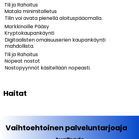
Tili ja Rahoitus
Matala minimitalletus
Tilin voi avata pienellä aloituspääomalla.
Markkinoille Pääsy
Kryptokaupankäynti
Digitaalisten omaisuuserien kaupankäynti
mahdollista.
Tili ja Rahoitus
Nopeat nostot
Nostopyynnöt käsitellään nopeasti.
Haitat
Vaihtoehtoinen palveluntarjoaja