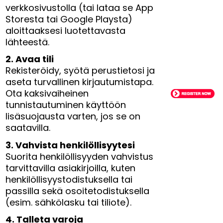
verkkosivustolla (tai lataa se App
Storesta tai Google Playsta)
aloittaaksesi luotettavasta
lähteestä.
2. Avaa tili
Rekisteröidy, syötä perustietosi ja
aseta turvallinen kirjautumistapa.
Ota kaksivaiheinen
tunnistautuminen käyttöön
lisäsuojausta varten, jos se on
saatavilla.
3. Vahvista henkilöllisyytesi
Suorita henkilöllisyyden vahvistus
tarvittavilla asiakirjoilla, kuten
henkilöllisyystodistuksella tai
passilla sekä osoitetodistuksella
(esim. sähkölasku tai tiliote).
4. Talleta varoja