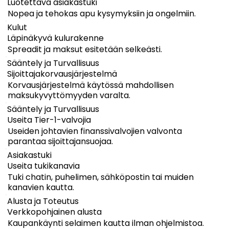
Luotettava asiakastuki
Nopea ja tehokas apu kysymyksiin ja ongelmiin.
Kulut
Läpinäkyvä kulurakenne
Spreadit ja maksut esitetään selkeästi.
Sääntely ja Turvallisuus
Sijoittajakorvausjärjestelmä
Korvausjärjestelmä käytössä mahdollisen
maksukyvyttömyyden varalta.
Sääntely ja Turvallisuus
Useita Tier-1-valvojia
Useiden johtavien finanssivalvojien valvonta
parantaa sijoittajansuojaa.
Asiakastuki
Useita tukikanavia
Tuki chatin, puhelimen, sähköpostin tai muiden
kanavien kautta.
Alusta ja Toteutus
Verkkopohjainen alusta
Kaupankäynti selaimen kautta ilman ohjelmistoa.