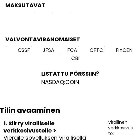
MAKSUTAVAT
VALVONTAVIRANOMAISET
CSSF
JFSA
FCA
CFTC
FinCEN
CBI
LISTATTU PÖRSSIIN?
NASDAQ:COIN
Tilin avaaminen
Virallinen
1. Siirry viralliselle
verkkosivus
verkkosivustolle >
to:
Vieraile sovelluksen virallisella