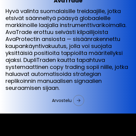
AvaTrade
Hyvä valinta suomalaisille treidaajille, jotka
etsivät säänneltyä pääsyä globaaleille
markkinoille laajalla instrumenttivarikoimalla.
AvaTrade erottuu selvästi kilpailijoista
AvaProtectin ansiosta — sisäänrakennettu
kaupankäyntivakuutus, jolla voi suojata
yksittäisiä positioita tappioilta määritellyksi
ajaksi. DupliTraden kautta tapahtuva
systemaattinen copy trading sopii niille, jotka
haluavat automatisoida strategian
replikoinnin manuaalisen signaalien
seuraamisen sijaan.
Arvostelu
Cookies & Privacy Policy