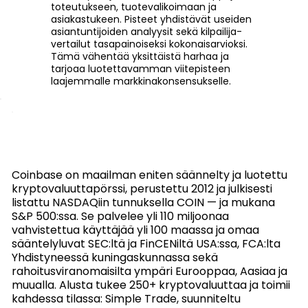
toteutukseen, tuotevalikoimaan ja
asiakastukeen. Pisteet yhdistävät useiden
asiantuntijoiden analyysit sekä kilpailija-
vertailut tasapainoiseksi kokonaisarvioksi.
Tämä vähentää yksittäistä harhaa ja
tarjoaa luotettavamman viitepisteen
laajemmalle markkinakonsensukselle.
Coinbase on maailman eniten säännelty ja luotettu
kryptovaluuttapörssi, perustettu 2012 ja julkisesti
listattu NASDAQiin tunnuksella COIN — ja mukana
S&P 500:ssa. Se palvelee yli 110 miljoonaa
vahvistettua käyttäjää yli 100 maassa ja omaa
sääntelyluvat SEC:ltä ja FinCENiltä USA:ssa, FCA:lta
Yhdistyneessä kuningaskunnassa sekä
rahoitusviranomaisilta ympäri Eurooppaa, Aasiaa ja
muualla. Alusta tukee 250+ kryptovaluuttaa ja toimii
kahdessa tilassa: Simple Trade, suunniteltu