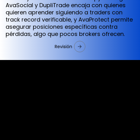
AvaSocial y DupliTrade encaja con quienes
quieren aprender siguiendo a traders con
track record verificable, y AvaProtect permite
asegurar posiciones específicas contra
pérdidas, algo que pocos brokers ofrecen.
Revisión
Cookies & Privacy Policy
Disclaimer:
The information on this website can be accessed worldwide.
However, this information and the products and services
referred to on this website are only intended for recipients
based in jurisdictions where the use of or access to the
information, products or services does not constitute a
breach of any law or regulation.