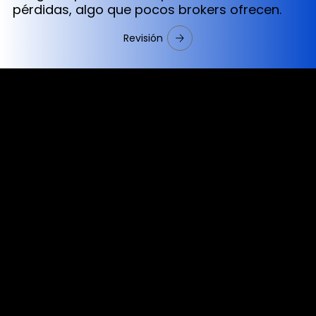
pérdidas, algo que pocos brokers ofrecen.
Revisión
Cookies & Privacy Policy
Disclaimer:
The information on this website can be accessed worldwide.
However, this information and the products and services
referred to on this website are only intended for recipients
based in jurisdictions where the use of or access to the
information, products or services does not constitute a
breach of any law or regulation.
Please note that all the material and information made
available by Alexon Capital Ltd or any of its affiliates (like
asinko.com) is provided for information purposes only.
Neither Alexon Capital Ltd nor any of its affiliates is making
any recommendation or soliciting any action based on the