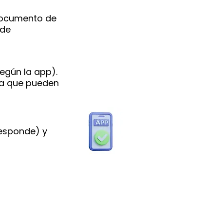
documento de
 de
según la app).
ya que pueden
responde) y