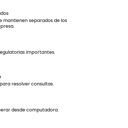
ados
 se mantienen separados de los
mpresa.
regulatorias importantes.
e
para resolver consultas.
perar desde computadora.