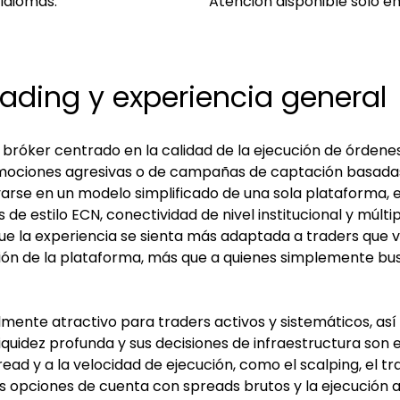
 idiomas.
Atención disponible solo en
rading y experiencia general
róker centrado en la calidad de la ejecución de órdenes, 
ociones agresivas o de campañas de captación basadas
oyarse en un modelo simplificado de una sola plataforma, e
 estilo ECN, conectividad de nivel institucional y múltip
 que la experiencia se sienta más adaptada a traders que v
ección de la plataforma, más que a quienes simplemente 
almente atractivo para traders activos y sistemáticos, as
 liquidez profunda y sus decisiones de infraestructura so
read y a la velocidad de ejecución, como el scalping, el tr
las opciones de cuenta con spreads brutos y la ejecución 