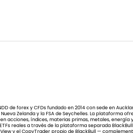
NDD de forex y CFDs fundado en 2014 con sede en Aucklan
 Nueva Zelanda y la FSA de Seychelles. La plataforma of
 en acciones, índices, materias primas, metales, energía
TFs reales a través de la plataforma separada BlackBull I
gView y el CopyTrader propio de BlackBull — complemen