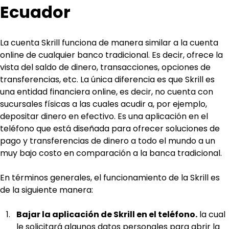
Ecuador
La cuenta Skrill funciona de manera similar a la cuenta 
online de cualquier banco tradicional. Es decir, ofrece la 
vista del saldo de dinero, transacciones, opciones de 
transferencias, etc. La única diferencia es que Skrill es 
una entidad financiera online, es decir, no cuenta con 
sucursales físicas a las cuales acudir a, por ejemplo, 
depositar dinero en efectivo. Es una aplicación en el 
teléfono que está diseñada para ofrecer soluciones de 
pago y transferencias de dinero a todo el mundo a un 
muy bajo costo en comparación a la banca tradicional.
En términos generales, el funcionamiento de la Skrill es 
de la siguiente manera:
Bajar la aplicación de Skrill en el teléfono.
 la cual 
le solicitará algunos datos personales para abrir la 