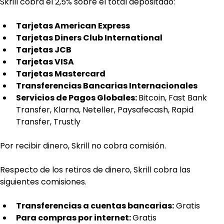
Skrill cobra el 2,5% sobre el total depositado:
Tarjetas American Express
Tarjetas Diners Club International
Tarjetas JCB
Tarjetas VISA
Tarjetas Mastercard
Transferencias Bancarias Internacionales
Servicios de Pagos Globales: 
Bitcoin, Fast Bank 
Transfer, Klarna, Neteller, Paysafecash, Rapid 
Transfer, Trustly
Por recibir dinero, Skrill no cobra comisión.
Respecto de los retiros de dinero, Skrill cobra las 
siguientes comisiones.
Transferencias a cuentas bancarias:
 Gratis
Para compras por internet: 
Gratis