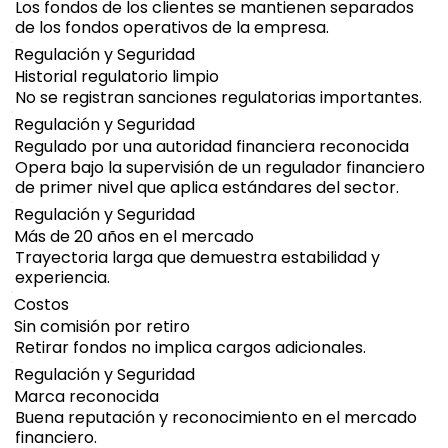
Los fondos de los clientes se mantienen separados
de los fondos operativos de la empresa.
Regulación y Seguridad
Historial regulatorio limpio
No se registran sanciones regulatorias importantes.
Regulación y Seguridad
Regulado por una autoridad financiera reconocida
Opera bajo la supervisión de un regulador financiero
de primer nivel que aplica estándares del sector.
Regulación y Seguridad
Más de 20 años en el mercado
Trayectoria larga que demuestra estabilidad y
experiencia.
Costos
Sin comisión por retiro
Retirar fondos no implica cargos adicionales.
Regulación y Seguridad
Marca reconocida
Buena reputación y reconocimiento en el mercado
financiero.