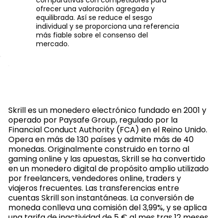
ofrecer una valoración agregada y
equilibrada. Así se reduce el sesgo
individual y se proporciona una referencia
más fiable sobre el consenso del
mercado.
Skrill es un monedero electrónico fundado en 2001 y
operado por Paysafe Group, regulado por la
Financial Conduct Authority (FCA) en el Reino Unido.
Opera en más de 130 países y admite más de 40
monedas. Originalmente construido en torno al
gaming online y las apuestas, Skrill se ha convertido
en un monedero digital de propósito amplio utilizado
por freelancers, vendedores online, traders y
viajeros frecuentes. Las transferencias entre
cuentas Skrill son instantáneas. La conversión de
moneda conlleva una comisión del 3,99%, y se aplica
una tarifa de inactividad de 5 € al mes tras 12 meses