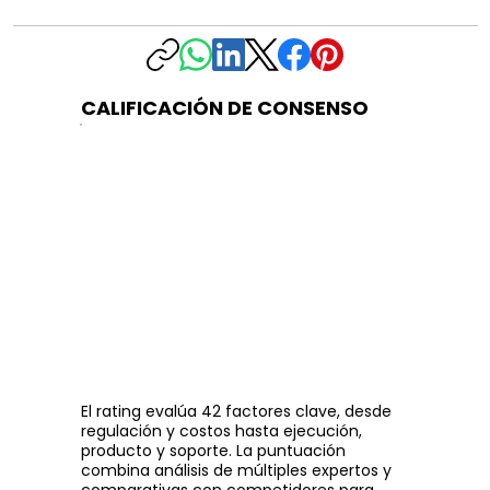
CALIFICACIÓN DE CONSENSO
El rating evalúa 42 factores clave, desde
regulación y costos hasta ejecución,
producto y soporte. La puntuación
combina análisis de múltiples expertos y
comparativas con competidores para