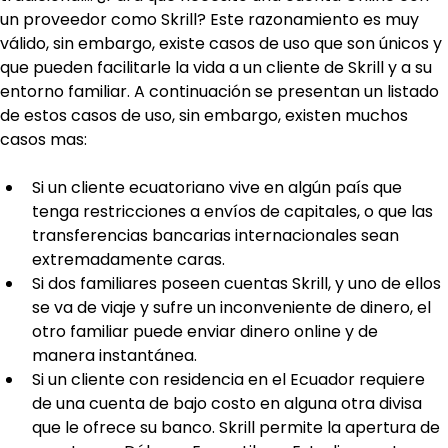
un proveedor como Skrill? Este razonamiento es muy 
válido, sin embargo, existe casos de uso que son únicos y 
que pueden facilitarle la vida a un cliente de Skrill y a su 
entorno familiar. A continuación se presentan un listado 
de estos casos de uso, sin embargo, existen muchos 
casos mas:
Si un cliente ecuatoriano vive en algún país que 
tenga restricciones a envíos de capitales, o que las 
transferencias bancarias internacionales sean 
extremadamente caras.
Si dos familiares poseen cuentas Skrill, y uno de ellos 
se va de viaje y sufre un inconveniente de dinero, el 
otro familiar puede enviar dinero online y de 
manera instantánea.
Si un cliente con residencia en el Ecuador requiere 
de una cuenta de bajo costo en alguna otra divisa 
que le ofrece su banco. Skrill permite la apertura de 