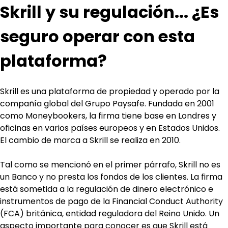
Skrill y su regulación... ¿Es 
seguro operar con esta 
plataforma?
Skrill es una plataforma de propiedad y operado por la 
compañía global del Grupo Paysafe. Fundada en 2001 
como Moneybookers, la firma tiene base en Londres y 
oficinas en varios países europeos y en Estados Unidos. 
El cambio de marca a Skrill se realiza en 2010.
Tal como se mencionó en el primer párrafo, Skrill no es 
un Banco y no presta los fondos de los clientes. La firma 
está sometida a la regulación de dinero electrónico e 
instrumentos de pago de la Financial Conduct Authority 
(FCA) británica, entidad reguladora del Reino Unido. Un 
aspecto importante para conocer es que Skrill está 