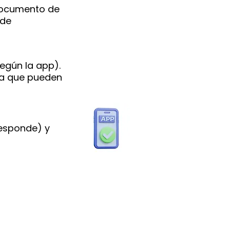
documento de
 de
según la app).
ya que pueden
responde) y