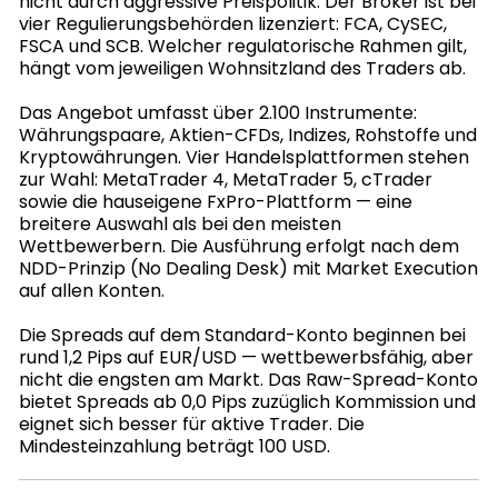
nicht durch aggressive Preispolitik. Der Broker ist bei
vier Regulierungsbehörden lizenziert: FCA, CySEC,
FSCA und SCB. Welcher regulatorische Rahmen gilt,
hängt vom jeweiligen Wohnsitzland des Traders ab.
Das Angebot umfasst über 2.100 Instrumente:
Währungspaare, Aktien-CFDs, Indizes, Rohstoffe und
Kryptowährungen. Vier Handelsplattformen stehen
zur Wahl: MetaTrader 4, MetaTrader 5, cTrader
sowie die hauseigene FxPro-Plattform — eine
breitere Auswahl als bei den meisten
Wettbewerbern. Die Ausführung erfolgt nach dem
NDD-Prinzip (No Dealing Desk) mit Market Execution
auf allen Konten.
Die Spreads auf dem Standard-Konto beginnen bei
rund 1,2 Pips auf EUR/USD — wettbewerbsfähig, aber
nicht die engsten am Markt. Das Raw-Spread-Konto
bietet Spreads ab 0,0 Pips zuzüglich Kommission und
eignet sich besser für aktive Trader. Die
Mindesteinzahlung beträgt 100 USD.