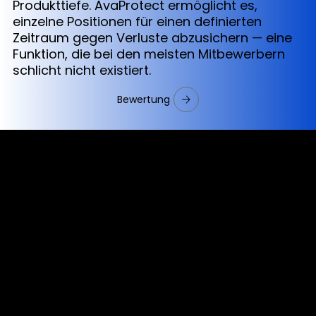
Produkttiefe. AvaProtect ermöglicht es,
einzelne Positionen für einen definierten
Zeitraum gegen Verluste abzusichern — eine
Funktion, die bei den meisten Mitbewerbern
schlicht nicht existiert.
Bewertung
Cookies & Privacy Policy
Disclaimer:
The information on this website can be accessed worldwide.
However, this information and the products and services
referred to on this website are only intended for recipients
based in jurisdictions where the use of or access to the
information, products or services does not constitute a
breach of any law or regulation.