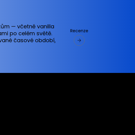
tům — včetně vanilla
Recenze
ami po celém světě.
nované časové období,
ervices referred to on this website are only