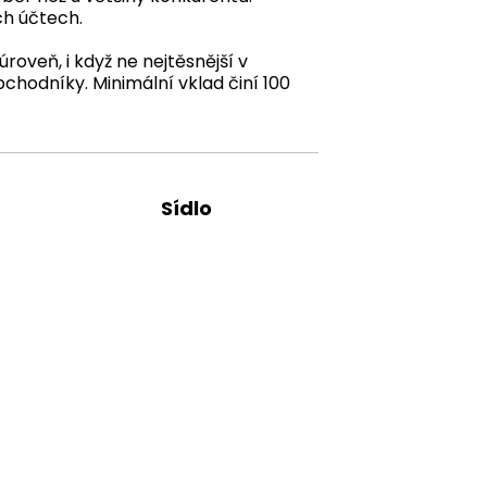
h účtech.
oveň, i když ne nejtěsnější v
bchodníky. Minimální vklad činí 100
Sídlo