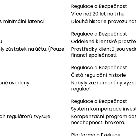
Regulace a Bezpečnost
Více než 20 let na trhu
 minimální latencí.
Dlouhá historie provozu naz
Regulace a Bezpečnost
u
Oddělené klientské prostř
ly zůstatek na účtu. (Pouze
Prostředky klientů jsou ve
financí společnosti.
Regulace a Bezpečnost
Čistá regulační historie
asně uvedeny.
Nebyly zaznamenány význa
regulací.
Regulace a Bezpečnost
Systém kompenzace inves
ch regulátorů zvyšuje
Kompenzační program dost
neschopnosti brokera.
Platforma a Exekuce