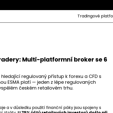
Tradingové platf
radery: Multi-platformní broker se 6
ledající regulovaný přístup k forexu a CFD s
ou ESMA platí — jeden z lépe regulovaných
yspělém českém retailovém trhu.
je a v důsledku použití finanční páky jsou spojeny s
í ztráty.
U 75% účtů retailových investorů došlo při