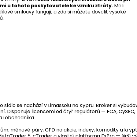
i u tohoto poskytovatele ke vzniku ztráty.
Měli
dílové smlouvy fungují, a zda si můžete dovolit vysoké
ů.
o sídlo se nachází v Limassolu na Kypru. Broker si vybudo
ní. Disponuje licencemi od čtyř regulátorů — FCA, CySEC
tu obchodníka.
ojům: měnové páry, CFD na akcie, indexy, komodity a krypto
taTrader 5, cTrader a vlastní platforma FxPro — širší vý