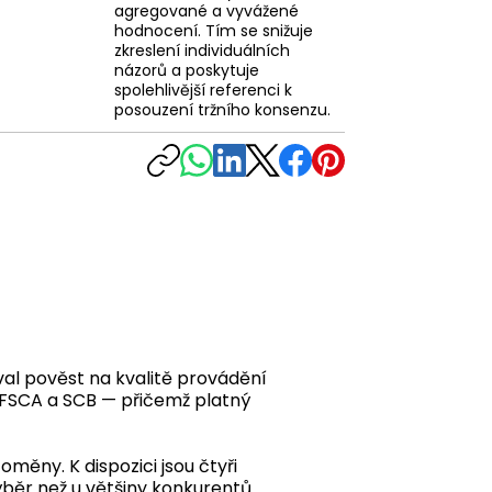
agregované a vyvážené
hodnocení. Tím se snižuje
zkreslení individuálních
názorů a poskytuje
spolehlivější referenci k
posouzení tržního konsenzu.
val pověst na kvalitě provádění
, FSCA a SCB — přičemž platný
měny. K dispozici jsou čtyři
běr než u většiny konkurentů.