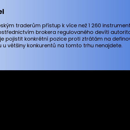
el
ským traderům přístup k více než 1 260 instrumen
ostřednictvím brokera regulovaného devíti autorit
 pojistit konkrétní pozice proti ztrátám na defi
ou u většiny konkurentů na tomto trhu nenajdete.
sed worldwide. However, this information and the products and s