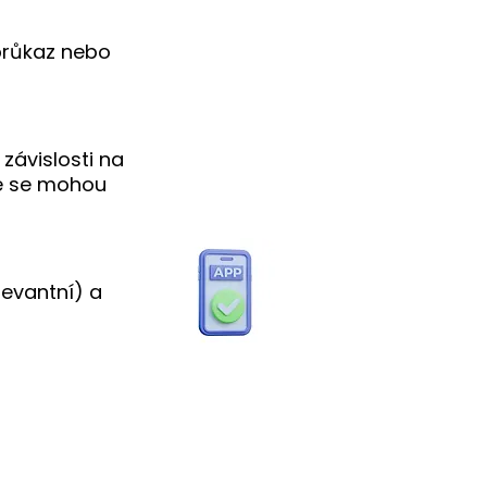
průkaz nebo
závislosti na
že se mohou
levantní) a