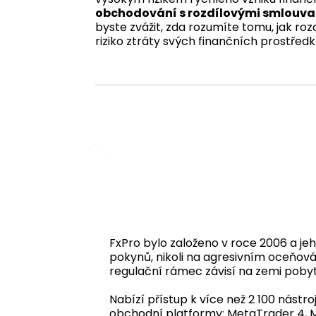
obchodování s rozdílovými smlouvam
byste zvážit, zda rozumíte tomu, jak roz
riziko ztráty svých finančních prostředk
FxPro bylo založeno v roce 2006 a jeh
pokynů, nikoli na agresivním oceňová
regulační rámec závisí na zemi poby
Nabízí přístup k více než 2 100 nástr
obchodní platformy: MetaTrader 4, Me