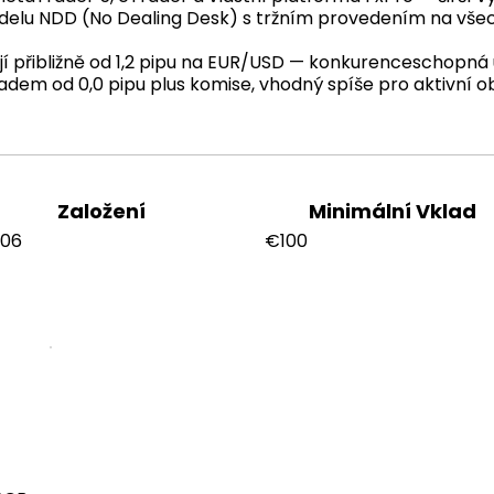
elu NDD (No Dealing Desk) s tržním provedením na všec
 přibližně od 1,2 pipu na EUR/USD — konkurenceschopná úr
readem od 0,0 pipu plus komise, vhodný spíše pro aktivní o
Založení
Minimální Vklad
006
€100