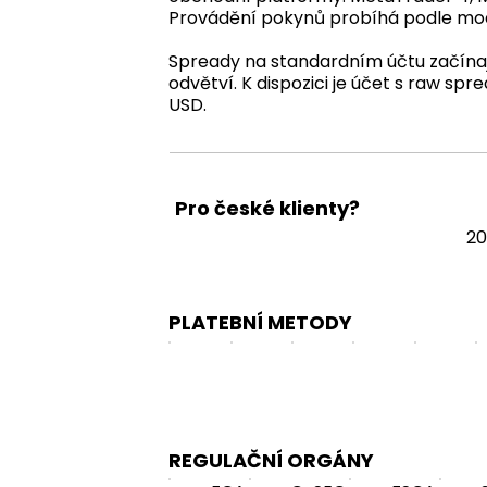
Provádění pokynů probíhá podle mod
Spready na standardním účtu začínají
odvětví. K dispozici je účet s raw sp
USD.
Pro české klienty?
2
PLATEBNÍ METODY
REGULAČNÍ ORGÁNY