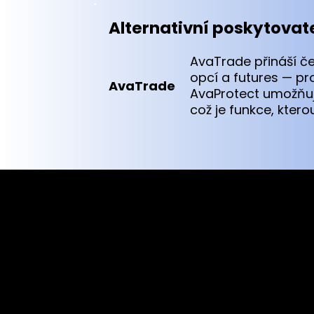
Alternativní poskytovat
AvaTrade přináší če
opcí a futures — pr
AvaTrade
AvaProtect umožňuje
což je funkce, kter
Cookies & Privacy Policy
Disclaimer:
The information on this website can be acces