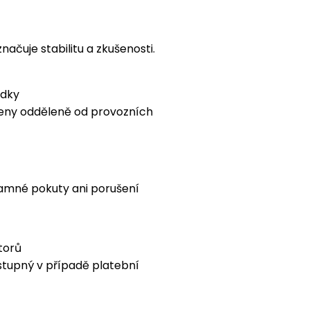
načuje stabilitu a zkušenosti.
edky
deny odděleně od provozních
mné pokuty ani porušení
torů
upný v případě platební