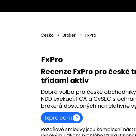
Česko
>
Brokeři
>
FxPro
FxPro
Recenze FxPro pro české t
třídami aktiv
Dobrá volba pro české obchodníky h
NDD exekucí. FCA a CySEC s ochran
brokerů dostupných na relativně v
fxpro.com
Rozdílové smlouvy jsou komplexní nástro
vysokým rizikem rychlého vzniku finančn