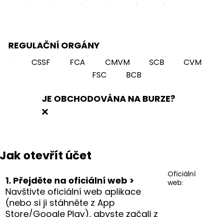
REGULAČNÍ ORGÁNY
CSSF
FCA
CMVM
SCB
CVM
FSC
BCB
JE OBCHODOVÁNA NA BURZE?
❌
Jak otevřít účet
Oficiální
1. Přejděte na oficiální web >
web:
Navštivte oficiální web aplikace
(nebo si ji stáhněte z App
Store/Google Play), abyste začali z