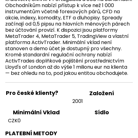
Obchodníkům nabízí přístup k více než 1 000
instrumentům včetně forexových párů, CFD na
akcie, indexy, komodity, ETF a dluhopisy. Spready
začínají od 0,5 pipsu na hlavních měnových párech
bez účtování provizí. K dispozici jsou platformy
MetaTrader 4, MetaTrader 5, TradingView a vlastní
platforma ActivTrader. Minimální vklad není
stanoven a demo účet je dostupný pro všechny.
Kromě standardní regulační ochrany nabízí
ActivTrades doplňkové pojištění prostřednictvím
Lloyd's of London až do výše 1 milionu eur na klienta
— bez ohledu na to, pod jakou entitou obchodujete.
Pro české klienty?
Založení
2001
Sídlo
Minimální Vklad
CZK0
PLATEBNÍ METODY