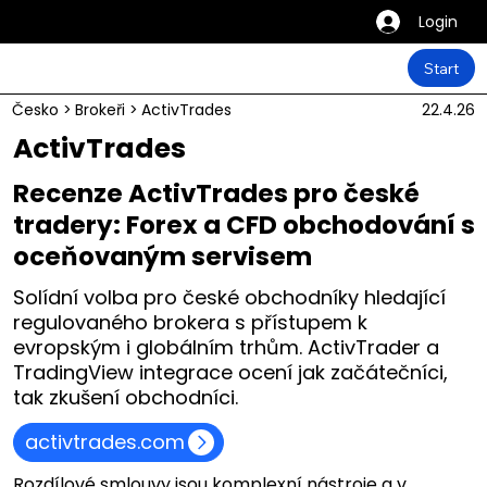
Login
Start
Česko
>
Brokeři
>
ActivTrades
22.4.26
ActivTrades
Recenze ActivTrades pro české
tradery: Forex a CFD obchodování s
oceňovaným servisem
Solídní volba pro české obchodníky hledající
regulovaného brokera s přístupem k
evropským i globálním trhům. ActivTrader a
TradingView integrace ocení jak začátečníci,
tak zkušení obchodníci.
activtrades.com
Rozdílové smlouvy jsou komplexní nástroje a v