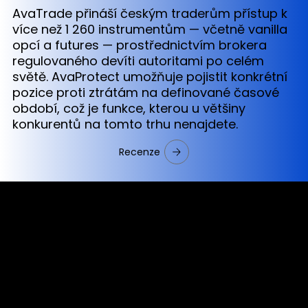
AvaTrade přináší českým traderům přístup k
více než 1 260 instrumentům — včetně vanilla
opcí a futures — prostřednictvím brokera
regulovaného devíti autoritami po celém
světě. AvaProtect umožňuje pojistit konkrétní
pozice proti ztrátám na definované časové
období, což je funkce, kterou u většiny
konkurentů na tomto trhu nenajdete.
Recenze
Cookies & Privacy Policy
Disclaimer:
The information on this website can be accessed worldwide.
However, this information and the products and services
referred to on this website are only intended for recipients