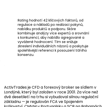
Rating hodnotí 42 klíčových faktorů, od
regulace a nákladů po realizaci pokynů,
nabídku produktů a podporu. Skóre
kombinuje analýzy více expertů a srovnání
s konkurencí, aby nabídlo agregované a
vyvážené hodnocení. Tím se snižuje
zkreslení individuálních názorů a poskytuje
spolehlivější referenci k posouzení tržního
konsenzu.
ActivTrades je CFD a forexový broker se sídlem v
Londýně, který byl založen v roce 2001. Za více než
dvě desetiletí na trhu si vybudoval silnou regulační
základnu — je regulován FCA ve Spojeném
království, CMVM v Portugalsku a SCB na Bahamách.