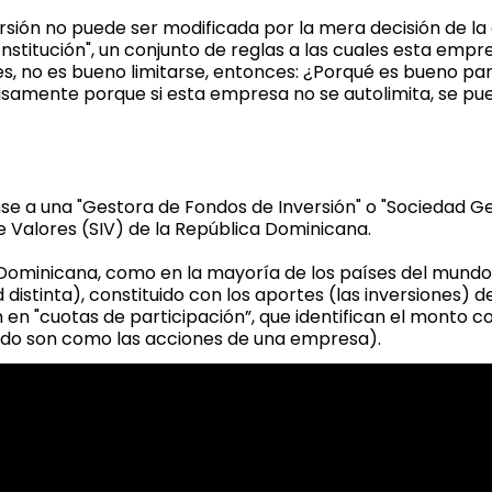
sión no puede ser modificada por la mera decisión de la 
onstitución", un conjunto de reglas a las cuales esta empr
es, no es bueno limitarse, entonces: ¿Porqué es bueno p
isamente porque si esta empresa no se autolimita, se pued
ense a una "Gestora de Fondos de Inversión" o "Sociedad G
e Valores (SIV) de la República Dominicana.
a Dominicana, como en la mayoría de los países del mun
stinta), constituido con los aportes (las inversiones) de
en "cuotas de participación”, que identifican el monto c
ondo son como las acciones de una empresa).