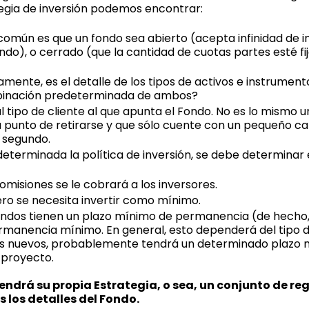
egia de inversión podemos encontrar:
omún es que un fondo sea abierto (acepta infinidad de in
ndo), o cerrado (que la cantidad de cuotas partes esté fi
mente, es el detalle de los tipos de activos e instrument
mbinación predeterminada de ambos?
l tipo de cliente al que apunta el Fondo. No es lo mismo 
 a punto de retirarse y que sólo cuente con un pequeño cap
 segundo.
eterminada la política de inversión, se debe determinar
comisiones se le cobrará a los inversores.
ro se necesita invertir como mínimo.
ondos tienen un plazo mínimo de permanencia (de hecho, 
permanencia mínimo. En general, esto dependerá del tipo d
rios nuevos, probablemente tendrá un determinado plazo
 proyecto.
ndrá su propia Estrategia, o sea, un conjunto de reg
s los detalles del Fondo.