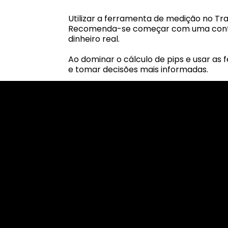
Utilizar a ferramenta de medição no Tr
Recomenda-se começar com uma conta d
dinheiro real.
Ao dominar o cálculo de pips e usar a
e tomar decisões mais informadas.
Cookies & Privacy Policy
Disclaimer:
The information on this website can be acces
intended for recipients based in jurisdiction
or regulation.
Please note that all the material and informa