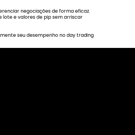
erenciar negociações de forma eficaz.
ote e valores de pip sem arriscar
ivamente seu desempenho no day trading
ervices referred to on this website are only
vices does not constitute a breach of any law
 (like asinko.com) is provided for information