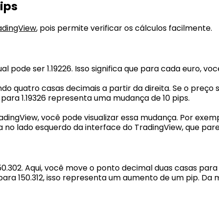
ips
adingView
, pois permite verificar os cálculos facilmente.
l pode ser 1.19226. Isso significa que para cada euro, vo
 quatro casas decimais a partir da direita. Se o preço se
ara 1.19326 representa uma mudança de 10 pips.
adingView, você pode visualizar essa mudança. Por exe
a no lado esquerdo da interface do TradingView, que par
50.302. Aqui, você move o ponto decimal duas casas para 
2 para 150.312, isso representa um aumento de um pip. 