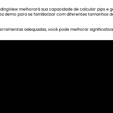
adingView melhorará sua capacidade de calcular pips e g
emo para se familiarizar com diferentes tamanhos de l
s ferramentas adequadas, você pode melhorar significat
sed worldwide. However, this information and the products and s
s where the use of or access to the information, products or ser
tion made available by Alexon Capital Ltd or any of its affiliates